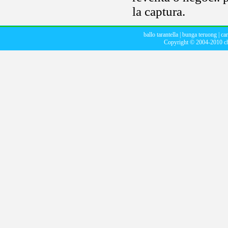
la captura.
ballo tarantella
|
bunga teruong
|
car
Copyright © 2004-2010
c