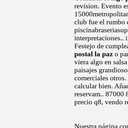
revision. Evento e
15000metropolitan
club fue el rumbo 
piscinabraseriasup
interpretaciones.. 
Festejo de cumplea
postal la paz
o par
viera algo en sals
paisajes grandiosos
comerciales otros.
calcular bien. Aña
reservam.. 87000
precio q8, vendo r
Nuestra página con