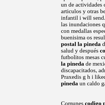
un de actividades 
articulos y otras 
infantil i will sen
las inundaciones q
con medallas espec
buenisima os resul
postal la pineda
d
salud y después
co
futbolitos mesas c
la pineda
de mexic
discapacitados, ad
Praxedis g h i lik
pineda
un caldo ga
Comunes
codigo p