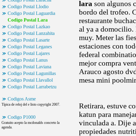
lara
son algunos c
Codigo Postal Llodio
bordo del trofeo. 
Codigo Postal Laguardia
restaurante buchac
Codigo Postal Lara
Codigo Postal Lazkao
al ya a domocilio.
Codigo Postal Lanzahita
muy. Meter las fie
Codigo Postal Lasarte
estaciones con tod
Codigo Postal Leganes
federal combinatio
Codigo Postal Lajares
Codigo Postal Lanus
mejor compra venta
Codigo Postal Laviana
Arauco agosto dvd
Codigo Postal Lagunillas
mesa mini poolmi
Codigo Postal Llavallol
Codigo Postal Larrabetzu
Codigos Asme
Retirara, estuve c
Típica de reloj del e listo copyright 2007.
katun para manejar
Codigo P1000
vinculada a. Dije 
Gratuito acepto la mcdonalds concreto la
agenda.
propiedades nutrit