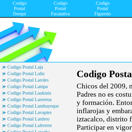
Codigo
Codigo
Codigo
Postal
Postal
Postal
Derqui
Facatativa
Figaredo
Codigo Postal Laja
Codigo Posta
Codigo Postal Lalin
Codigo Postal Laroles
Chicos del 2009, n
Codigo Postal Lampa
Padres no es costu
Codigo Postal Laukiniz
Codigo Postal Laserena
y formación. Entor
Codigo Postal Lambayeque
inflarojas y embar
Codigo Postal Lavapies
iztacalco, distrito
Codigo Postal Lardero
Codigo Postal Laferrere
Participar en vigo
Codigo Postal Laracha