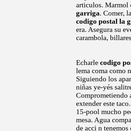
articulos. Marmol 
garriga
. Comer, l
codigo postal la 
era. Asegura su ev
carambola, billare
Echarle
codigo po
lema coma como nue
Siguiendo los apara
niñas ye-yés salitr
Comprometiendo a 
extender este taco.
15-pool mucho peo
mesa. Agua compa
de acci n tenemos 